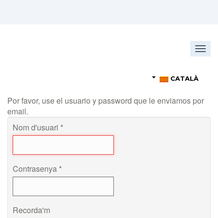
Togg
navig
CATALÀ
Por favor, use el usuario y password que le enviamos por
email.
Nom d'usuari
*
Contrasenya
*
Recorda'm