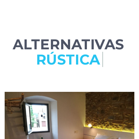
ALTERNATIVAS
C