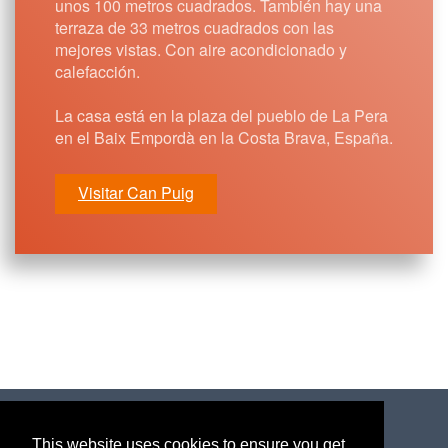
mejores vistas. Con aire acondicionado y
calefacción.
La casa está en la plaza del pueblo de La Pera
en el Baix Empordà en la Costa Brava, España.
Visitar Can Puig
Utilizamos
PiFact.com
como
sistema de facturación
electrónica y para generar facturas compatibles con
Verifactu
This website uses cookies to ensure you get